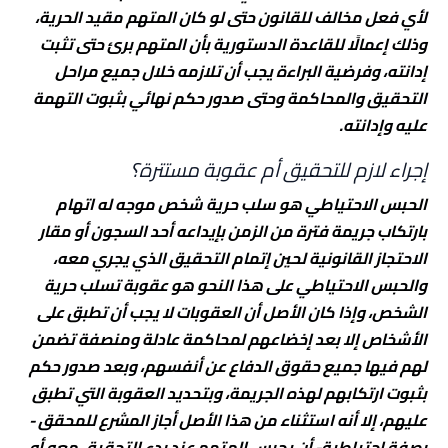
لأي فعل مخالف للقانون حتى لو كان المتهم مقيد الحرية،
وذلك إعمالًا للقاعدة الدستورية بأن المتهم برئ حتى تثبت
إدانته، وفرضية البراءة يجب أن تلازمه خلال جميع مراحل
التحقيق والمحاكمة وحتى صدور حكم نهائي بثبوت التهمة
عليه وإدانته.
إجراء لازم للتحقيق أم عقوبة مستترة؟
الحبس الاحتياطي هو سلب حرية شخص موجه له اتهام
بارتكاب جريمة فترة من الزمن بإيداعه أحد السجون أو مقار
الاحتجاز القانونية لحين إتمام التحقيق الذي يجري معه،
والحبس الاحتياطي على هذا النحو هو عقوبة تسلب حرية
الشخص، وإذا كان الأصل أن العقوبات لا يجب أن تطبق على
الأشخاص إلا بعد إخضاعهم لمحاكمة عادلة ومنصفة تضمن
لهم فيها جميع حقوق الدفاع عن أنفسهم، وبعد صدور حكم
بثبوت ارتكابهم لهذه الجريمة، وبتحديد العقوبة التي تطبق
عليهم، إلا أنه استثناء من هذا الأصل أجاز المشرع للمحقق -
بصفة احتياطية- أن يحبس المتهم عند بدء التحقيق معه أو