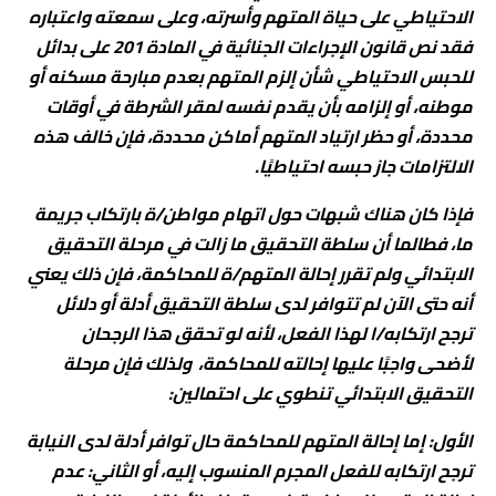
الاحتياطي على حياة المتهم وأسرته، وعلى سمعته واعتباره
فقد نص قانون الإجراءات الجنائية في المادة 201 على بدائل
للحبس الاحتياطي شأن إلزم المتهم بعدم مبارحة مسكنه أو
موطنه، أو إلزامه بأن يقدم نفسه لمقر الشرطة في أوقات
محددة، أو حظر ارتياد المتهم أماكن محددة، فإن خالف هذه
الالتزامات جاز حبسه احتياطيًا.
فإذا كان هناك شبهات حول اتهام مواطن/ة بارتكاب جريمة
ما، فطالما أن سلطة التحقيق ما زالت في مرحلة التحقيق
الابتدائي ولم تقرر إحالة المتهم/ة للمحاكمة، فإن ذلك يعني
أنه حتى الآن لم تتوافر لدى سلطة التحقيق أدلة أو دلائل
ترجح ارتكابه/ا لهذا الفعل، لأنه لو تحقق هذا الرجحان
لأضحى واجبًا عليها إحالته للمحاكمة، ولذلك فإن مرحلة
التحقيق الابتدائي تنطوي على احتمالين:
الأول: إما إحالة المتهم للمحاكمة حال توافر أدلة لدى النيابة
ترجح ارتكابه للفعل المجرم المنسوب إليه، أو الثاني: عدم