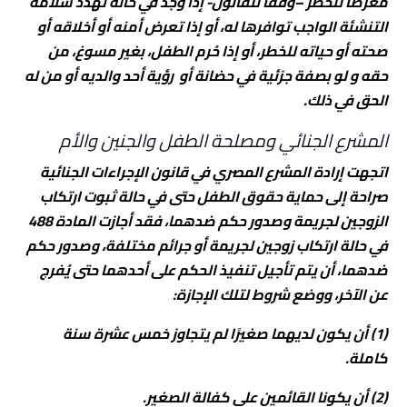
معرضاً للخطر –وفقًا للقانون- إذا وجد في حالة تهدد سلامة
التنشئة الواجب توافرها له، أو إذا تعرض أمنه أو أخلاقه أو
صحته أو حياته للخطر، أو إذا حُرم الطفل، بغير مسوغ، من
حقه و لو بصفة جزئية في حضانة أو رؤية أحد والديه أو من له
الحق في ذلك.
المشرع الجنائي ومصلحة الطفل والجنين والأم
اتجهت إرادة المشرع المصري في قانون الإجراءات الجنائية
صراحة إلى حماية حقوق الطفل حتى في حالة ثبوت ارتكاب
الزوجين لجريمة وصدور حكم ضدهما، فقد أجازت المادة 488
في حالة ارتكاب زوجين لجريمة أو جرائم مختلفة، وصدور حكم
ضدهما، أن يتم تأجيل تنفيذ الحكم على أحدهما حتى يُفرج
عن الآخر، ووضع شروط لتلك الإجازة:
(1) أن يكون لديهما صغيرًا لم يتجاوز خمس عشرة سنة
كاملة.
(2) أن يكونا القائمين على كفالة الصغير.