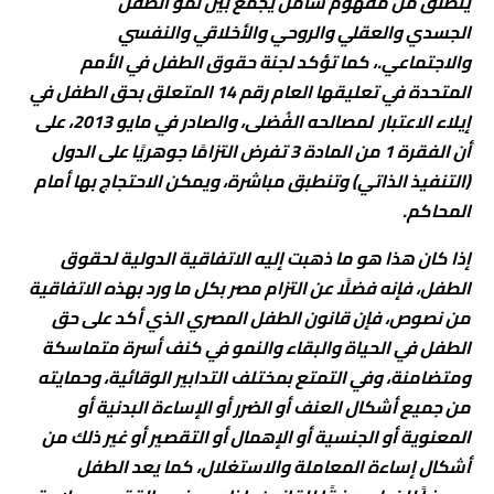
ينطلق من مفهوم شامل يجمع بين نمو الطفل
الجسدي والعقلي والروحي والأخلاقي والنفسي
والاجتماعي.، كما تؤكد لجنة حقوق الطفل في الأمم
المتحدة في تعليقها العام رقم 14 المتعلق بحق الطفل في
إيلاء الاعتبار لمصالحه الفُضلى، والصادر في مايو 2013، على
أن الفقرة 1 من المادة 3 تفرض التزامًا جوهريًا على الدول
(التنفيذ الذاتي) وتنطبق مباشرة، ويمكن الاحتجاج بها أمام
المحاكم.
إذا كان هذا هو ما ذهبت إليه الاتفاقية الدولية لحقوق
الطفل، فإنه فضلًا عن التزام مصر بكل ما ورد بهذه الاتفاقية
من نصوص، فإن قانون الطفل المصري الذي أكد على حق
الطفل في الحياة والبقاء والنمو في كنف أسرة متماسكة
ومتضامنة، وفي التمتع بمختلف التدابير الوقائية، وحمايته
من جميع أشكال العنف أو الضرر أو الإساءة البدنية أو
المعنوية أو الجنسية أو الإهمال أو التقصير أو غير ذلك من
أشكال إساءة المعاملة والاستغلال، كما يعد الطفل