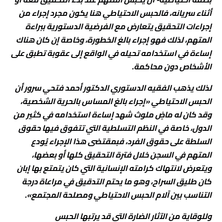
أثناء سريانه، فالحبس الاحتياطي هنا يكون مجرد إجراء من
إجراءات التحقيق يتعارض مع الفرضية الدستورية ببراءة
المتهم، لذلك فهو إجراء بالغ الخطورة، وخاصة إن كان هناك
إساءة في استخدامه تحيله في الواقع إلى عقوبة تطبق على
الأشخاص دون محاكمة.
لذلك يذهب الفقيه الدستوري الدكتور أحمد فتحي سرور أن
الحبس الاحتياطي «إجراء بالغ المساس بالحرية الشخصية،
وقد كان له ماضٍ ملوث شهد إساءة استخدامه في كثير من
الدول، خاصة في النظم التسلطية التي تتفوق فيها حقوق
السلطة على حقوق الفرد، فبمقتضى هذا الإجراء يُودع
المتهم في السجن خلال فترة التحقيق كلها أو بعضها،
ويتعرض لانتهاك كرامته الإنسانية التي كان يتمتع بها إبان
كان طليق السراح، وهو ما يحتم التدقيق في مراعاة درجة
التناسب بين آلام الحبس الاحتياطي ومصلحة المجتمع».
وللوقاية من الآثار الضارة التي قد يرتبها الحبس