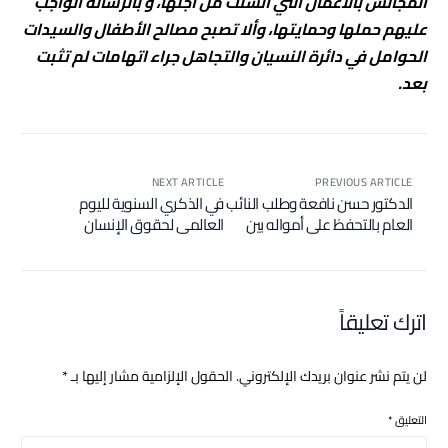
المجالس بالأعمال التي أُنشئت من أجلها، و بالرسالة الواجب
عليهم حملها وحمايتها، وألا تصبح مصالح الأطفال والسيدات
الحوامل في دائرة النسيان والتجاهل جراء اتهامات لم تثبت
بعد.
NEXT ARTICLE
PREVIOUS ARTICLE
الدكتور حسن نافعة وطلب النائب
في الذكري السنوية لليوم
العام بالتحفظ علي أمواله بين
العالمي لحقوق الإنسان
قانون الارهاب وتصريح الطعن
عليه أمام المحكمة الدستورية
اترك تعليقاً
لن يتم نشر عنوان بريدك الإلكتروني.
الحقول الإلزامية مشار إليها بـ
*
التعليق
*