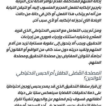
إحالة المتهم للمحاكمة، لعدم توافر الأدلة لدى النيابة
بترجيح ارتكابه للفعل المجرم المنسوب إليه، أو لتيقن النيابة
من أنه لم يرتكب هذا الفعل، أو كان في حالة من حالات
الإباحة التي تجيز له ارتكابه، أو لأي سبب آخر.
ومن ثم يجب التعامل مع الحبس الاحتياطي الذي قرره
المشرع باعتباره استثناء وإجراء ضروري من إجراءات
التحقيق، ويجب ألا يتحول إلى عقوبة مستترة تزيد من آلام
المتهم وتقيد حريته دون سند كافٍ من الواقع أو القانون أو
تجاهلًا للتوازن المفترض بين مصلحة التحقيق ومصلحة
المتهم.
المصلحة الفُضلى للطفل أم الحبس الاحتياطي
للوالدين؟
إن قرار سلطة التحقيق الذي قد يصدر بحبس زوجين احتياطيًا
على ذمة تحقيقات القضايا سينعكس سلبًا على حياة
أطفالهم، فسوف يتم فصلهم عن والديهم تنفيذًا لقرار
سلطة التحقيق بحبس الزوجين في أحد السجون أو مقار