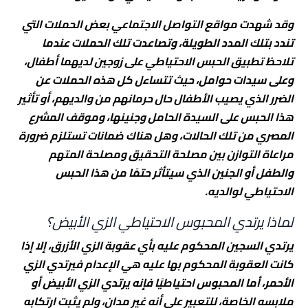
وقد شهدت مواقع التواصل الاجتماعي بعض الحملات التي
تندد بتلك المدد الطويلة، وتصاعدت تلك الحملات عندما
تلاحظ تطبيق الحبس الاحتياطي على زوجين لديهما أطفال،
وعلى سيدات حوامل، حيث تتساءل كل هذه الحملات عن
الضرر الذي يصيب الأطفال حال حرمانهم من والديهم، أو تأثير
هذا الحبس على السيدة الحامل وجنينها، وموقف المشرع
المصري من تلك الحالات، وهل هناك ضمانات تستلزم ضرورة
مراعاة التوازن بين مصلحة التحقيق ومصلحة المتهم
والطفل أو الجنين الذي سيتأثر حتمًا من هذا الحبس
الاحتياطي لوالديه.
لماذا يرتدي المحبوس الاحتياطي الزي الأبيض؟
يرتدي السجين المحكوم عليه بأي عقوبة الزي الأزرق، إلا إذا
كانت العقوبة المحكوم بها عليه هي الإعدام فيرتدي الزي
الأحمر، أما المحبوس احتياطيًا فإنه يرتدي الزي الأبيض أو
ملابسه الخاصة، للتعبير علي أنه غير مدان، ولم يثبت ارتكابه