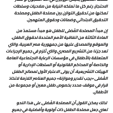
الاحتجاز، رغم كل ما تملكه النيابة من صلاحيات وسلطات
تمكنها من تحقيق التوازن بين مصلحة الطفل ومصلحة
التحقيق الابتدائي وضمانات وحقوق المتهمين.
إن مبدأ المصلحة الفُضلى للطفل هو مبدأ مستمدّ من
المادة الثالثة من اتفاقية الأمم المتحدة لحقوق الطفل،
والموقع والمصدق عليها من جمهورية مصر العربية، والتي
تعد جزءًا من التشريع المصري والتي تُلزم في جميع الإجراءات
المتعلقة بالأطفال في مؤسسات الرعاية الاجتماعية العامة
والخاصة أو المحاكم القانونية أو السلطات الإدارية أو
الهيئات التشريعية، أن يولى الاعتبار الأول لمصالح الطفل
الفُضلى «يجب تقدير وموازنة» جميع العناصر اللازمة لاتخاذ
قرار في موقف محدد بخصوص طفل معين أو مجموعة من
الأطفال.
لذلك يمكن القول أن المصلحة الفُضلى على هذا النحو
تعني جعل مصلحة الطفل ذات أولوية وأفضلية في جميع