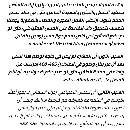
وهذه المواد توضح القاعدة التي اتجهت إليها إرادة المشرع
بحماية الطفل والجنين والسيدة الحامل، حتى في حالة صدور
الحكم بثبوت ارتكاب الفعل المجرم والقضاء بالعقوبة يجعلنا
نتمسك بتطبيق ذات القاعدة على الحبس الاحتياطي، حتى لو
لم يضع المشرع نص خاص بعدم جواز حبس زوجين يكفلان
صغير أو سيدة حامل حبسًا احتياطيًا لعدة أسباب:
السبب الأول: أن المشرع لم يكن في حاجة لوضع هذا النص
بعد أن عبر بكل وضوح في المادتين 485، 488 إجراءات عن
إرادته في حماية الطفل، حتى لو صدر حكم ضد والديه، أو الأم
الحامل على النحو السالف بيانه.
السبب الثاني:
أن الحبس الاحتياطي إجراء استثنائي لا يجوز أصلًا
التوسع في استخدامه لتعارضه مع فرضية البراءة، ويجب أن
تكون هناك ضرورة ملجئة له، ومن ثم فإن عدم جواز حبس
زوجين يكفلان صغير هو أمر بديهي ومنطقي ولا يحتاج إلى نص
خاص بعد أن عبر المشرع عن إرادته في المادتين 485، 488