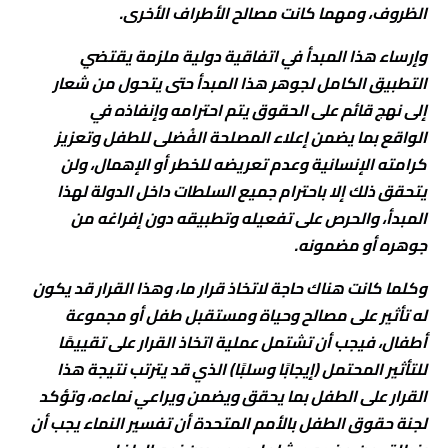
الظروف، ومهما كانت مصالح الأطراف الأخرى.
وإرساء هذا المبدأ في اتفاقية دولية ملزمة يقتضي
التطبيق الكامل لجوهر هذا المبدأ حتى يتحول من شعار
إلى نهج قائم على الحقوق يتم احترامه وإنفاذه في
الواقع بما يضمن إعلاء المصلحة الفُضلى للطفل وتعزيز
كرامته الإنسانية وعدم تعريضه للخطر أو الإهمال، ولن
يتحقق ذلك إلا باحترام جميع السلطات داخل الدولة لهذا
المبدأ، والحرص على تفعيله وتطبيقه دون إفراغه من
جوهره أو مضمونه.
وكلما كانت هناك حاجة لاتخاذ قرار ما، وهذا القرار قد يكون
له تأثير على مصالح وحياة ومستقبل طفل أو مجموعة
أطفال، فيجب أن تشتمل عملية اتخاذ القرار على تقييمًا
للتأثير المحتمل (إيجابًا وسلبًا) الذي قد يترتب نتيجة هذا
القرار على الطفل بما يحقق ويضمن ويراعي نماءه، وتؤكد
لجنة حقوق الطفل بالأمم المتحدة أن تفسير النماء يجب أن