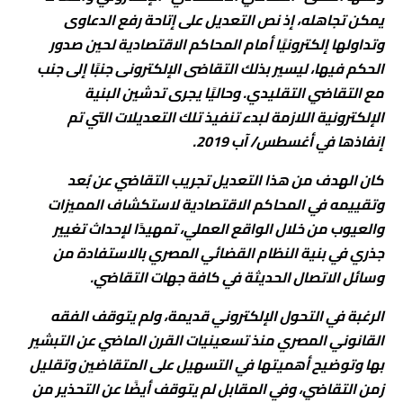
يمكن تجاهله، إذ نص التعديل على إتاحة رفع الدعاوى
وتداولها إلكترونيًا أمام المحاكم الاقتصادية لحين صدور
الحكم فيها، ليسير بذلك التقاضى الإلكترونى جنبًا إلى جنب
مع التقاضي التقليدي. وحاليًا يجرى تدشين البنية
الإلكترونية اللازمة لبدء تنفيذ تلك التعديلات التي تم
إنفاذها في أغسطس/ آب 2019.
كان الهدف من هذا التعديل تجريب التقاضي عن بُعد
وتقييمه في المحاكم الاقتصادية لاستكشاف المميزات
والعيوب من خلال الواقع العملي، تمهيدًا لإحداث تغيير
جذري في بنية النظام القضائي المصري بالاستفادة من
وسائل الاتصال الحديثة في كافة جهات التقاضي.
الرغبة في التحول الإلكتروني قديمة، ولم يتوقف الفقه
القانوني المصري منذ تسعينيات القرن الماضي عن التبشير
بها وتوضيح أهميتها في التسهيل على المتقاضين وتقليل
زمن التقاضي، وفي المقابل لم يتوقف أيضًا عن التحذير من