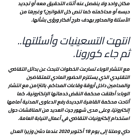
مكان واحد ولا ينفصل عنه أثناء التحقيق معه أو تجديد
حبسه أو محاكمته كما تنص كل القوانين؟ وغيرها من
الأسئلة والمحاور بهدف طرح أفكار ورؤى بشأنها.
انتهت التسعينيات وأسئلتها..
ثم جاء كورونا.
مع انتشار الوباء تسارعت الخطوات للبحث عن بدائل التقاضي
التقليدي الذي يستلزم الحضور المادي للمتقاضين
والمحامين داخل أروقة وقاعات المحاكم. بالتزامن مع انتشار
الوباء؛ أطلقت محكمة النقض خدماتها الإلكترونية، كما
أتاحت محكمة القاهرة الجديدة رفع الدعاوى المدنية أمامها
إلكترونيًا، وعلى مدى شهور جرت العديد من المناقشات حول
استخدام إلكترونيات التقاضي في أعمال النيابة العامة.
حتي وصلنا إلى يوم 18 أكتوبر 2020 عندما دشن وزيرا العدل