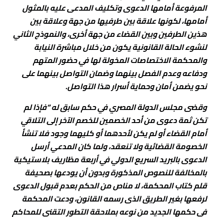
المرفوعة أمامها الدعوى وتكليف المدعى عليه بالمثول
أمامها، لكونها علاقة بين طرفيها من جهة وعلاقة بين
هذين الطرفين وبين القضاء من جهة أخرى، والنموذج الثاني
لنشوء الحالة القانونية يكون من خلال مباشرة النيابة
والمحكمة الاختصاصات المخولة لها في حضور المتهم
ودفاعه وعدم الفصل بينهما وضمان التواصل بينهما على
نحو يضمن أمان وحماية أسرار هذا التواصل.
وقضى مجلس الدولة المصري في حكم سابق له “فإذا لم
تكن ثمة دعوى من أحد الخصمين للخصم الآخر إلى التلاقي
أمام القضاء أو لم يكن لأحدهما أو كليهما وجود فلا تنشأ
الخصومة القضائية ولا تنعقد، ولما كان المدعي أرسل
الدعوى بالبريد السريع الدولي في أربعة مظاريف بلاستيكية
بالمخالفة للنصوص المذكورة وبدون أن يودعها بصحيفة
قلم كتاب المحكمة، لا مناص من الحكم بعدم قبول الدعوى
لرفعها بغير الطريق الذى رسمه القانون، ودعت المحكمة
في حكمها الجديد من نوعه بملاحقة التطور التقني للمحاكم