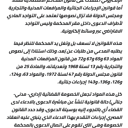
الإلكتروني اعتمدت على قانون المحاكم الاقتصادية فقط،
أما قوانين الإجراءات الجنائية والمرافعات المدنية والتجارية
ومجلس الدولة فلا تزال نصوصها تعتمد على التواجد المادي
لأطراف الدعوى داخل مقر المحكمة وليس التواجد
الافتراضي عبر وسائط إلكترونية.
هذه القوانين لا تسعف بل وتغل يد المحكمة للنظر فيما
يطلبه المدعي من طلبات عن بُعد، وذلك استنادًا إلى نصوص
المواد 63 و65 و67 و72 من قانون المرافعات المدنية
والتجارية رقم 13 لسنة 1968 وتعديلاته، والمادة 25 من
قانون مجلس الدولة رقم 47 لسنة 1972، والمواد 63، و124،
و126، و136، و143 إجراءات جنائية.
كل هذه المواد تجعل الخصومة القضائية (إداري- مدني-
جنائي) حالة قانونية تنشأ عن مباشرة الدعوى بالادعاء لدى
القضاء أي باللجوء إليه بوسيلة الدعوى، وقد حدد القانون
المصري إجراءات التقدم بهذا الادعاء الذي ينبني عليه انعقاد
الخصومة وهي التي تقوم على اتصال الدعوى بالمحكمة