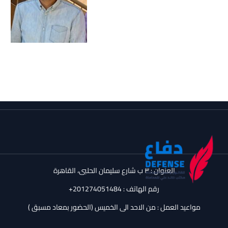
العنوان : ٣ ب شارع سليمان الحلبى، القاهرة
رقم الهاتف : ‪+201274051484‬
مواعيد العمل : من الاحد الى الخميس (الحضور بمعاد مسبق )