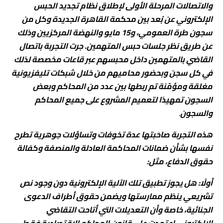
والاتصالات المرحلة الأولى لإطلاق نظام تجديد الحبس
الإلكتروني عن بُعد بين محكمة القاهرة الجديدة وكل من
سجون طرة العمومي، و15 مايو والنهضة المركزيين وذلك
عن طريق نظر جلسات حبس المتهمين. جرت التجربة باتصال
القاضي بالمتهمين داخل محبسهم عبر قاعات مخصصة لذلك
في كل سجن وبحضور محاميهم من خلال شبكات تليفزيونية
مغلقة ومؤمّنة تم ربطها بين عدد من المحاكم وبعض
السجون تمهيدًا لتعميم المشروع على جميع المحاكم
والسجون
.
هذه التجربة صاحَبتها عدة تخوفات وتساؤلات جوهرية تطرح
نفسها بشأن ضمانات المحاكمة العادلة والمنصفة وكفالة
حقوق الدفاع، مثل:
أولًا: هل يجوز تطبيق تلك الآلية الإلكترونية دون وجود نص
تشريعي ينظم ممارستها ويضمن حقوق أطراف الدعوى
الجنائية، خاصة وأن التعديلات التي أتاحت التقاضي