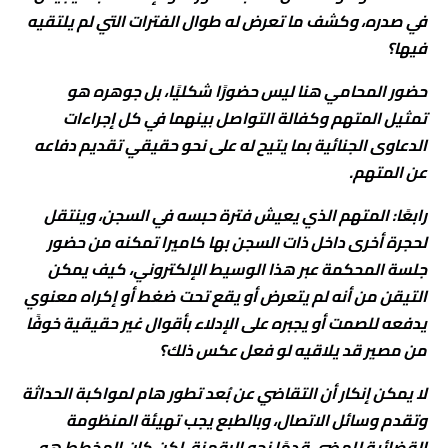
في صدره، وكشف ما تعرض له طوال الفترات التي لم يلتقيه
فيها؟
حضور المحامي هنا ليس حضورًا شكليًا، بل جوهره هو
تمثيل المتهم وكفالة التواصل بينهما في كل إجراءات
الدعاوى الجنائية بما يتيح له على نحو حقيقي تقديم دفاعه
عن المتهم.
رابعًا: المتهم الذي يعيش فترة حبسه في السجن، وينتقل
لحجرة أخرى داخل ذات السجن بها كاميرا تمكنه من حضور
جلسة المحكمة عبر هذا الوسيط الإلكتروني، كيف يمكن
التيقن من أنه لم يتعرض أو يقع تحت ضغط أو إكراه معنوي
يدفعه للصمت أو يجبره على الإدلاء بأقوال غير حقيقية خوفًا
من مصير قد يلاقيه لو فعل عكس ذلك؟
لا يمكن إنكار أن التقاضي عن بُعد تطور هام لمواكبة الحداثة
وتقدم وسائل الاتصال، وبالطبع يجب تهيئة المنظومة
القضائية للمضي قدمًا نحو الرقمنة، لكن كان المخطط هو