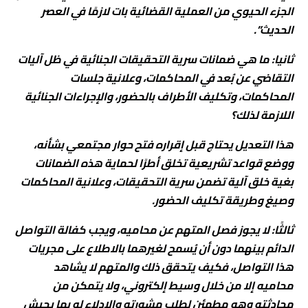
الجزء الحيوي من العملية القضائية بات لازمًا في العصر
الحديث”.
ثانيا: ما هي ضمانات سرية التحقيقات الجنائية في ظل آليات
التقاضي عن بُعد في المحاكمات، وعلانية جلسات
المحاكمات، وتكليف الأطراف بالحضور، والإجراءات الجنائية
اللازمة لذلك؟
هذا التعديل يحتاج قبل إقراره فتح حوار مجتمعي بشأنه،
ووضع قواعد تشريعية تخلق أطرًا لحماية هذه الضمانات
بغية خلق آلية تضمن سرية التحقيقات، وعلانية المحاكمات
وصيغ وطريقة تكليف الحضور.
ثالثًا: لا يجوز فصل المتهم عن محاميه، ويجب كفالة التواصل
الدائم بينهما دون أن يُسمح لغيرهما بالاطلاع على مجريات
هذا التواصل، فكيف يتحقق ذلك والمتهم لا يشاهد
محاميه إلا من خلال وسيط إلكتروني، ولا يتمكن من
محادثته وهو مطمئن لطلب مشورته والإدلاء له بما يجيش