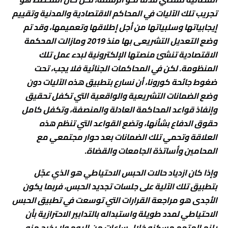
تجريب تلك الآليات في المحاكم الاقتصادية والمدنية وتقييم
إيجابياتها وسلبياتها من أجل إطلاقها وتعميمها، وقد تم
وضع التعديل التشريعى بها منذ 2019 ومازالت المحكمة
الاقتصادية تنشئ منصتها الإلكترونية لبدء عمل تلك
المنظومة. لكن في المحاكمات الجنائية فلا يجب، تحت
ضغوط جائحة كورونا، أن نسارع بتطبيق هذه الآليات دون
وضع الضمانات التشريعية والواقعية التي تكفل تحقيق
وإنفاذ قواعد المحاكمة العادلة والمنصفة، وتكفل كامل
حقوق الدفاع بشأنها، وتضع القواعد التي تنظم هذه
العلاقة وتحمي تلك الضمانات بعد حوار مجتمعي مع
المحامين وأساتذة الجامعات والقضاة.
وإذا كان ازدياد حالات الحبس الاحتياطي هو الذي عجّل
بتطبيق تلك الآلية على جلسات تجديد الحبس، فربما يكون
الأجدى هو مراجعة القرارات التي توسعت في تطبيق الحبس
الاحتياطي لمدد طويلة واستبداله بالتدابير الاحترازية بأن
يلزم المتهم مسكنه خلال ساعات من اليوم ولا يخرج منه