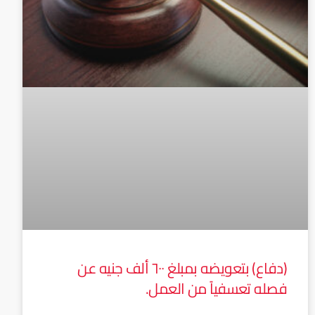
(دفاع) بتعويضه بمبلغ ٦٠٠ ألف جنيه عن
فصله تعسفياً من العمل.