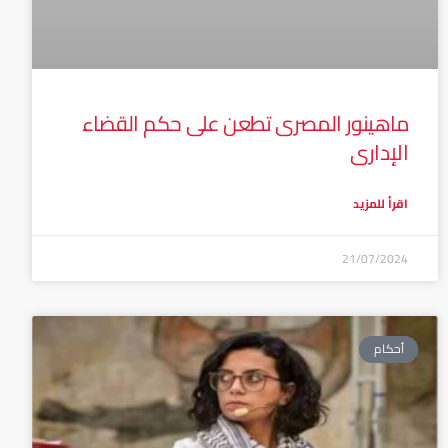
ماهينور المصرى تطعن على حكم القضاء
الإدارى
اقرأ للمزيد
21/07/2024
أحكام