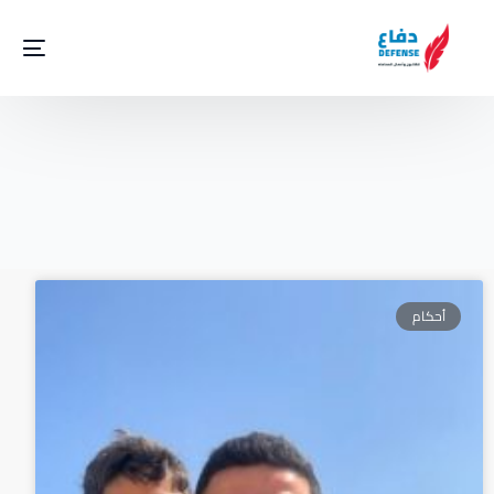
أحكام