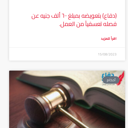
(دفاع) بتعويضه بمبلغ ٦٠٠ ألف جنيه عن
فصله تعسفياً من العمل.
اقرأ للمزيد
15/08/2023
أحكام