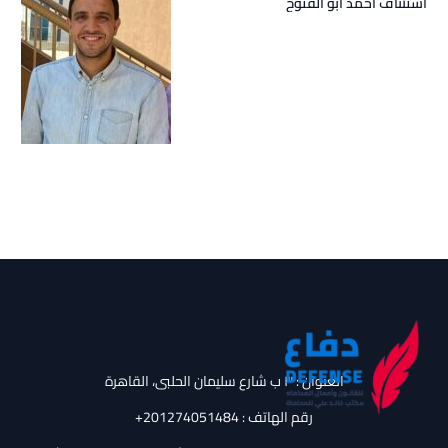
استئناف احمد ابو الفتوح
العنوان : ٣ ب شارع سليمان الحلبى، القاهرة
رقم الهاتف : ‪+201274051484‬