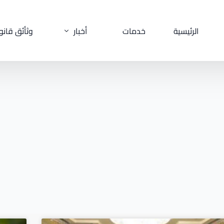
الرئيسية
خدمات
أخبار
وثأئق قانو
فيديو
أحكام
مقالات
بلاغات و تظل
قوانين و دسات
مرافعات
مذكرات
صحف دعاوى
كتب و أبحاث